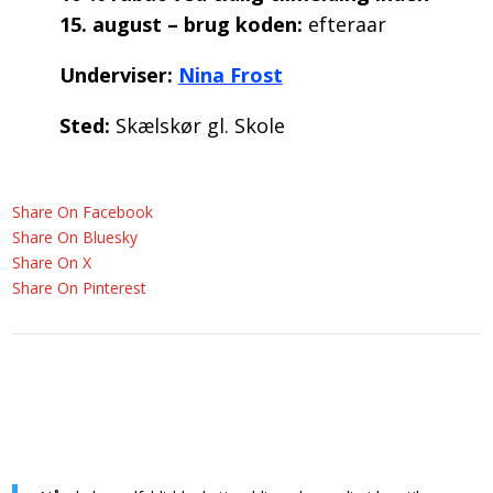
15. august – brug koden:
efteraar
Underviser:
Nina Frost
Sted:
Skælskør gl. Skole
Share On Facebook
Share On Bluesky
Share On X
Share On Pinterest
Udfyld venligst denne blanket, så har vi
alle nødvendige oplysninger