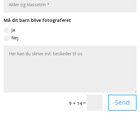
Må dit barn blive fotograferet
Ja
Nej
Send
=
9 + 14
Her er det på kortet
Tirsdagsholdet