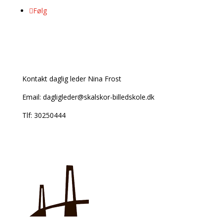
Følg
Kontakt info
Kontakt daglig leder Nina Frost
Email: dagligleder@skalskor-billedskole.dk
Tlf: 30250444
Vi støttes af: