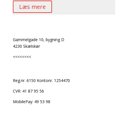
Læs mere
Adresse
Gammelgade 10, bygning D
4230 Skælskør
<<<<<<<<
Bank, CVR
Reg.nr. 6150 Kontonr. 1254470
CVR: 41 87 95 56
MobilePay:
49 53 98
Følg os på