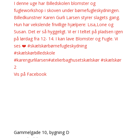
I denne uge har Billedskolen blomster og
fugleworkshop i skoven under børnefugleskydningen.
Billedkunstner Karen Gurli Larsen styrer slagets gang.
Hun har vekslende frivillige hjælpere: Lisa,Lone og
Susan. Det er så hyggeligt. Vi er I teltet på pladsen igen
på lørdag fra 12- 14. I kan lave Blomster og Fugle. Vi
ses ❤️ #skælskørbørnefugleskydning
#skælskørbilledskole
#karengurlilarsen#atelierbaghusetskælskør #skælskør
2
Vis på Facebook
Adresse
Gammelgade 10, bygning D