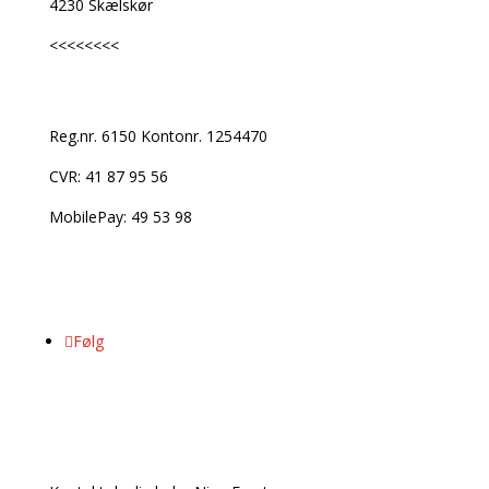
4230 Skælskør
<<<<<<<<
Bank, CVR
Reg.nr. 6150 Kontonr. 1254470
CVR: 41 87 95 56
MobilePay:
49 53 98
Følg os på
Følg
Kontakt info