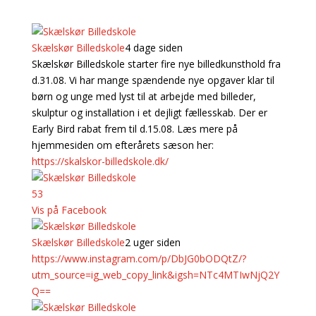
Fra Facebook
Skælskør Billedskole
4 dage siden
Skælskør Billedskole starter fire nye billedkunsthold fra
d.31.08. Vi har mange spændende nye opgaver klar til
børn og unge med lyst til at arbejde med billeder,
skulptur og installation i et dejligt fællesskab. Der er
Early Bird rabat frem til d.15.08. Læs mere på
hjemmesiden om efterårets sæson her:
https://skalskor-billedskole.dk/
5
3
Vis på Facebook
Skælskør Billedskole
2 uger siden
https://www.instagram.com/p/DbJG0bODQtZ/?
utm_source=ig_web_copy_link&igsh=NTc4MTIwNjQ2Y
Q==