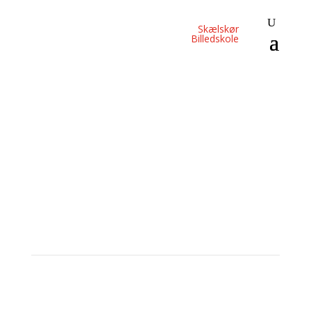
Skælskør
Billedskole
Skælskør
Billedskole
Skælskør
Billedskole
KUNST HÅNDVÆRK DESIGN